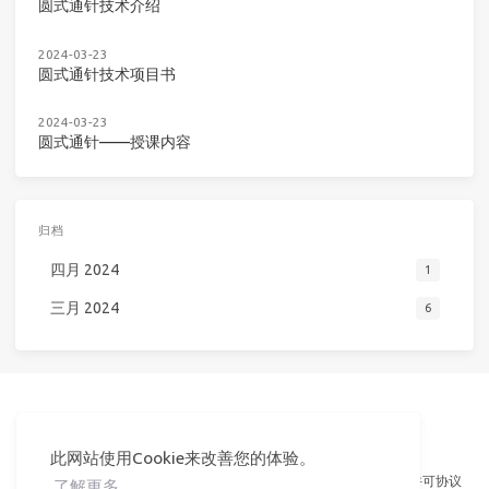
圆式通针技术介绍
2024-03-23
圆式通针技术项目书
2024-03-23
圆式通针——授课内容
归档
四月 2024
1
三月 2024
6
此网站使用Cookie来改善您的体验。
© 2024 袁也
Powered by
Hexo
&
Icarus
京ICP备2023028292号-1
未特殊声明文章默认遵循 CC BY-NC-ND 许可协议
了解更多